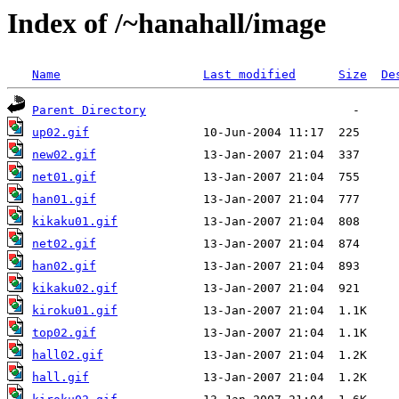
Index of /~hanahall/image
Name
Last modified
Size
De
Parent Directory
up02.gif
new02.gif
net01.gif
han01.gif
kikaku01.gif
net02.gif
han02.gif
kikaku02.gif
kiroku01.gif
top02.gif
hall02.gif
hall.gif