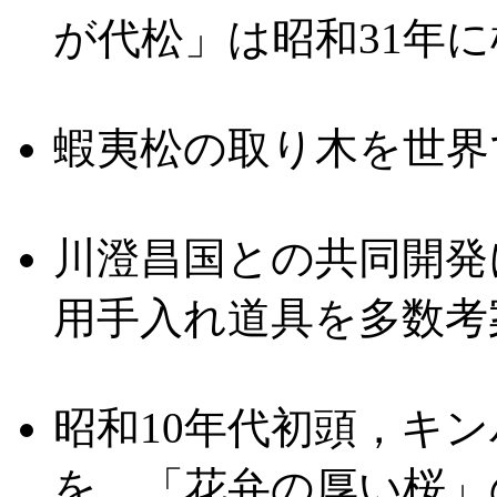
が代松」は昭和31年
蝦夷松の取り木を世界
川澄昌国との共同開発
用手入れ道具を多数考
昭和10年代初頭，キ
を，「花弁の厚い桜」