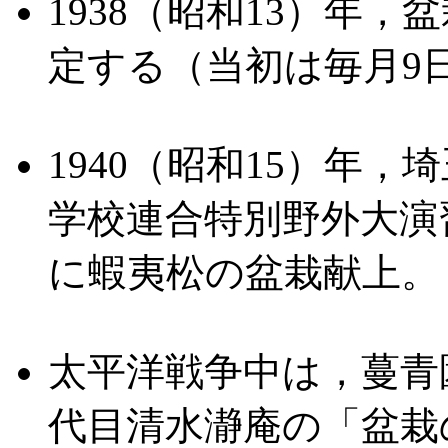
1938（昭和13）年
定する（当初は毎月9
1940（昭和15）年
学校連合特別野外大演
に蝦夷松の盆栽献上。
太平洋戦争中は，蔓青
代目清水瀞庵の「盆栽