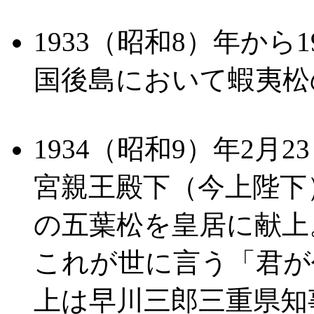
1933（昭和8）年から
国後島において蝦夷松
1934（昭和9）年2
宮親王殿下（今上陛下
の五葉松を皇居に献上
これが世に言う「君が
上は早川三郎三重県知