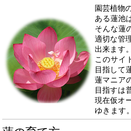
園芸植物
ある蓮池
そんな蓮
適切な管
出来ます
このサイ
目指して
蓮マニア
目指すは
現在仮オ
ゆきます。 