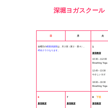
深堀ヨガスクール
日
月
火
1
金曜日の
瞑想倶楽部
は、月２回（第２・第４）。
45分クラスなります。
新宿教室
10:30～112:0
Breathing Yoga
12:45～13:30
やさしいヨガ
18:00～19:30
Breathing Yoga
6
7
8
下弦
新宿教室
新宿教室
新宿教室