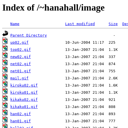
Index of /~hanahall/image
Name
Last modified
Size
De
Parent Directory
up02.gif
top02.gif
new02.gif
net02.gif
net01.gif
mail.gif
kiroku02.gif
kiroku01.gif
kikaku02.gif
kikaku01.gif
han02.gif
han01.gif