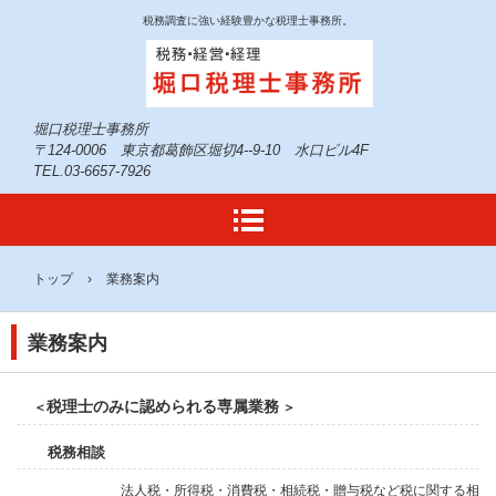
税務調査に強い経験豊かな税理士事務所。
堀口税理士事務所
〒124-0006 東京都葛飾区堀切4--9-10 水口ビル4F
TEL.03-6657-7926
トップ
›
業務案内
業務案内
税理士のみに認められる専属業務
＜
＞
税務相談
法人税・所得税・消費税・相続税・贈与税など税に関する相