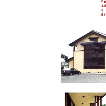
所
構
施
建