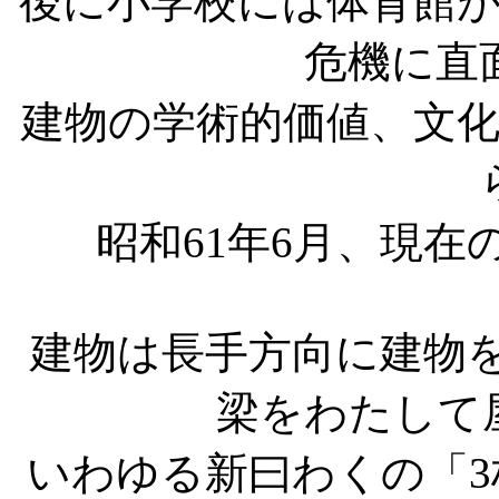
後に小学校には体育館
危機に直
建物の学術的価値、文
昭和61年6月、現
建物は長手方向に建物
梁をわたして
いわゆる新曰わくの「