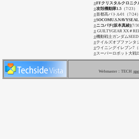
○
FFクリスタルクロニク
○
攻殻機動隊1.5
（7/23
○
首都高バトル01（7/2
○
SOCOMU.S.NAVYSEAL
○
ニコパチ[坂本真綾]
(7/
○
GUILTYGEAR XX＃R
○
機動戦士ガンダムSEED
○
テイルズオブファンタジ
○
ウイニングイレブン7（8
○
スーパーロボット大戦D（
Webmaster：TECH
spe