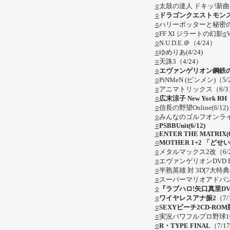
○
太鼓の達人 ドキッ!新曲だ
○
ドラゴンクエストモンス
○
ハリーポッターと秘密の部屋
○
FF XI ジラートの幻影
○
○
N.U.D.E.＠（4/24）
○
ゆめりあ(4/24)
○
天誅3（4/24）
○
エヴァンゲリオン鋼鉄の
○
PiNMeN (ピンメン)（5
○
アニマトリックス（6/
○
広末涼子 New York RH
○
信長の野望Online(6/1
○
みんなのゴルフオンライ
○
PSBBUnit(6/12)
○
ENTER THE MATRIX(
○
MOTHER 1+2 「
○
メタルマックス2改（6
○
エヴァンゲリオンDVD BO
○
半熟英雄 対 3D[7大特典付
○
スーパーマリオアドバンス
○
『ラブハロ!矢口真里DV
○
ワイヤレスアナ振2
（7/
○
SEXYビーチ2CD-ROM
○
実況パワフルプロ野球10
○
R・TYPE FINAL
（7/