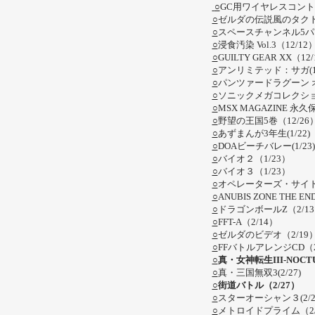
○
GC用ワイヤレスコント
○
ゼルダの伝説風のタクト（
○
スペースチャンネル5パート
○
浸食汚染 Vol.3（12/12
○
GUILTY GEAR XX（12
○
アンリミテッド：サガ(12
○
パンツァードラグーン オ
○
ソニックメガコレクション
○
MSX MAGAZINE 永久
○
野望の王国5巻（12/26
○
あずまんが3年生(1/22)
○
DOAビーチバレー(1/23)
○
バイオ２（1/23）
○
バイオ３（1/23）
○
オペレーターズ・サイド（
○
ANUBIS ZONE THE 
○
ドラゴンボールZ（2/
○
FFT-A（2/14）
○
ゼルダのビデオ（2/19
○
FFバトルアレンジCD（2
○
真・女神転生III-NOCTUR
○
真・三国無双3(2/27)
○
街道バトル（2/27）
○
スターオーシャン３(2/2
○
メトロイドプライム（2/