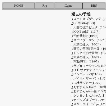
HOME
Rio
Game
BBS
過去の予感
○
ロードオブザリング（10
○
GC用BBA(10/3)
○
天空の城ラピュタ（10/
○
ICO(Best版)（10/7）
○
逆転裁判２(10/18)
○
スパイダーマン（10/23
○
太鼓の達人（10/24）
○
野望の王国3完全版（10/
○
トルネコの大冒険３(10/3
○
太鼓の達人（10/24）
○
PC版FF11（11/07）
○
ラブ★マージャン(11/14
○
FF11ヴァナディールワール
○
インゴット79(11/14)
○
バイオハザード0（11/2
○
少林サッカー(11/22)
○
あずまんが1年生 期間限
○
あずまんが2年生(11/22)
○
クレヨンしんちゃん オト
○
テイルズオブディスティニ
○
スターウォーズep2(12/6