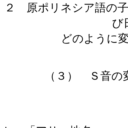
２ 原ポリネシア語の
び
どのように
（３） Ｓ音の