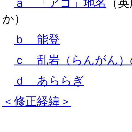
ａ 「アゴ」地名
（英
か）
ｂ 能登
ｃ 乱岩（らんがん）
ｄ あららぎ
＜修正経緯＞