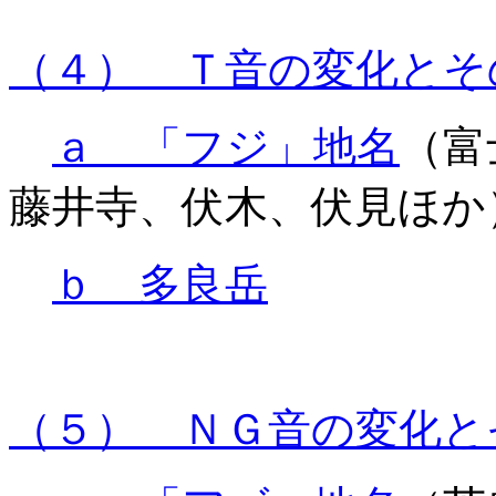
（４） Ｔ音の変化とそ
ａ 「フジ」地名
（富
藤井寺、伏木、伏見ほか
ｂ 多良岳
（５） ＮＧ音の変化と