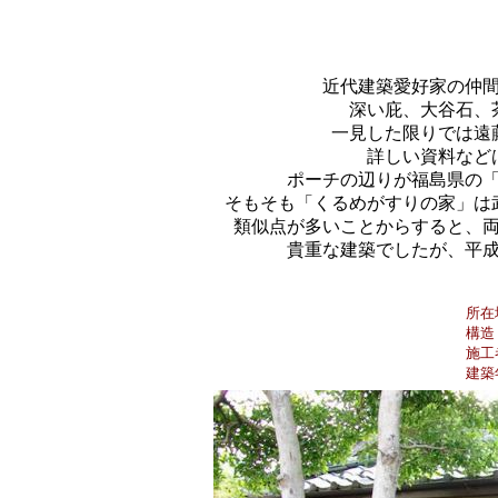
近代建築愛好家の仲
深い庇、大谷石、
一見した限りでは遠
詳しい資料など
ポーチの辺りが福島県の
そもそも「くるめがすりの家」は
類似点が多いことからすると、
貴重な建築でしたが、平成
所在
構造
施工
建築