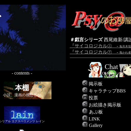
＃戯言シリーズ
西尾維新/講
『サイコロジカル㊤ -
兔吊木垓
『サイコロジカル㊦ -
曳かれ者
Chat
- contents -
ROMチャット
掲示板
本棚
キャラチップBBS
小説、漫画の感想とか
投票
お絵描き掲示板
あぷ板
LINK
シリアル エクスペリメンツ レイン
Gallery