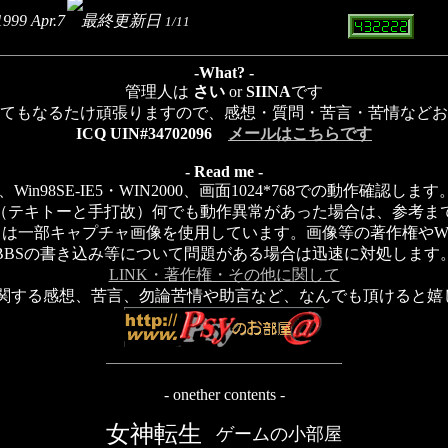
e 1999 Apr.7 最終更新日
1/11
-What? -
管理人は
さい
or
SIINA
です
てもなるたけ頑張りますので、感想・質問・苦言・苦情などお
ICQ UIN#34702096
メールはこちらです
- Read me -
Win98SE-IE5・WIN2000、画面1024*768での動作確認し
（テキトーと手打故）何でも動作異常があった場合は、参考ま
は一部キャプチャ画像を使用しています。画像等の著作権やW
BBSの書き込み等について問題がある場合は迅速に対処します
LINK・著作権・その他に関して
P関する感想、苦言、勿論苦情や助言など、なんでも頂けると嬉
- onether contents -
女神転生
ゲームの小部屋