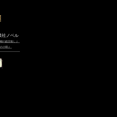
談社ノベル
』
輔の戯言殺し
』
の小唄