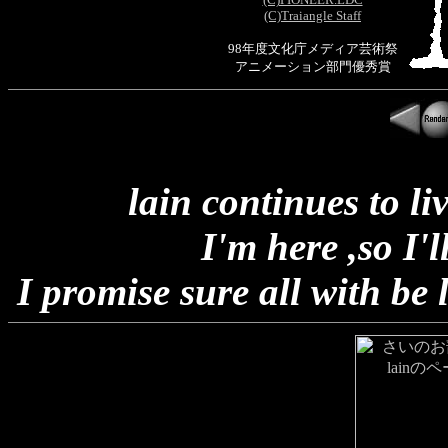
(C)Traiangle Staff
98年度文化庁メディア芸術祭
アニメーション部門優秀賞
lain continues to l
I'm here ,so I'l
I promise sure all with be l