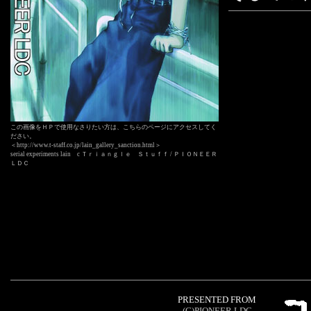
この画像をＨＰで使用なさりたい方は、こちらのページにアクセスしてく
ださい。
＜http://www.t-staff.co.jp/lain_gallery_sanction.html＞
serial experiments lain c Ｔｒｉａｎｇｌｅ Ｓｔｕｆｆ / ＰＩＯＮＥＥＲ
ＬＤＣ
PRESENTED FROM
(C)PIONEER.LDC