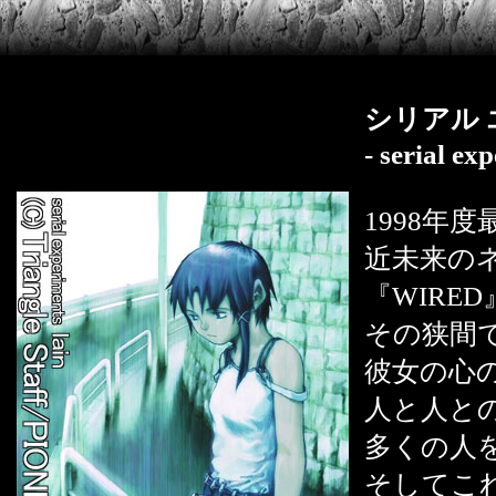
シリアル 
- serial ex
1998年
近未来の
『WIRE
その狭間
彼女の心
人と人と
多くの人
そしてこれ