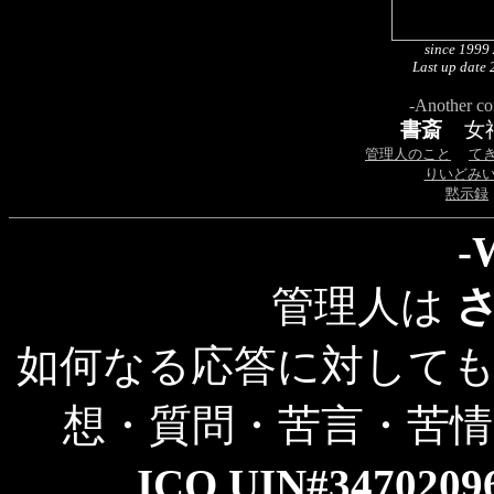
since 1999 
Last up date 
-Another co
書斎
女
管理人のこと
て
りいどみ
黙示録
-
管理人は
如何なる応答に対して
想・質問・苦言・苦
ICQ UIN#34702