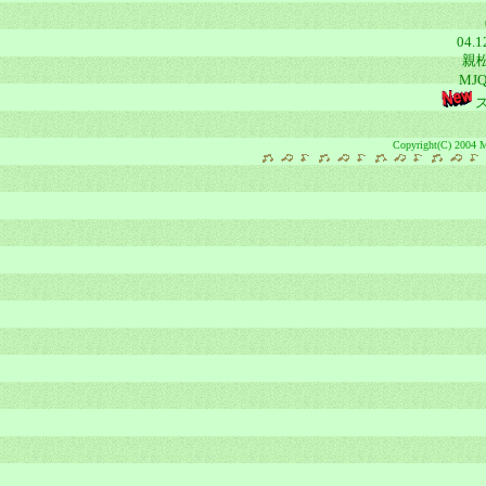
04.1
親松
MJ
ス
Copyright(C) 2004 Ma