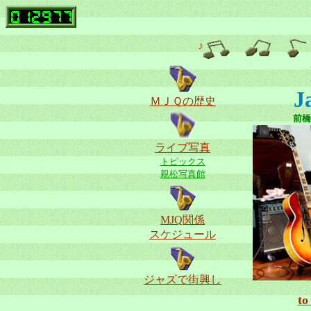
♪
J
ＭＪＱの歴史
前橋
ライブ写真
トピックス
親松写真館
MJQ関係
スケジュール
ジャズで街興し
t