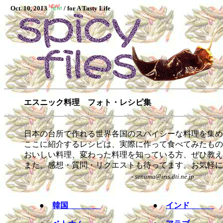
Oct. 10, 2013
/ for A Tasty Life
エスニック料理 フォト・レシピ集
日本の台所で作れる世界各国のスパイシーな料理を集め
ここに紹介するレシピは、実際に作って食べてみたもの
おいしい料理、変わった料理を知っている方、ぜひ教え
また、感想・質問・リクエストも待ってます。お気軽に
- senuma@iris.dti.ne.jp
●
韓国
●
インド