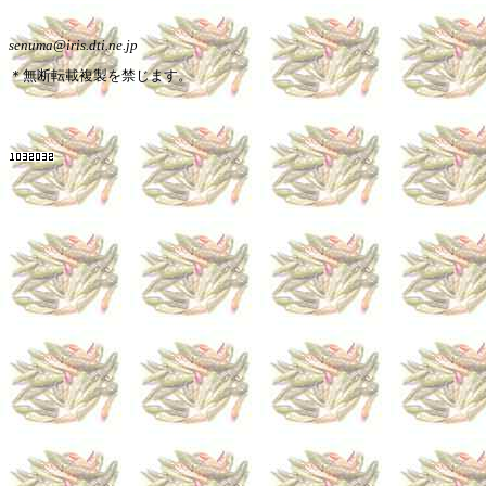
senuma@iris.dti.ne.jp
＊無断転載複製を禁じます。