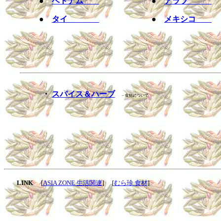
●
ベトナム
●
アラブ
●
タイ
●
メキシコ
・
スパイス＆ハーブ
－食材について
LINK
[
ASIA ZONE 生活関連
] [
むら珍 食材
]