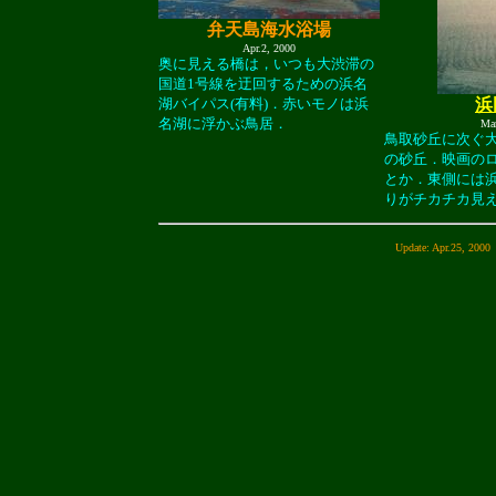
弁天島海水浴場
Apr.2, 2000
奥に見える橋は，いつも大渋滞の
国道1号線を迂回するための浜名
湖バイパス(有料)．赤いモノは浜
浜
名湖に浮かぶ鳥居．
Mar
鳥取砂丘に次ぐ
の砂丘．映画の
とか．東側には
りがチカチカ見
Update: Apr.25, 2000