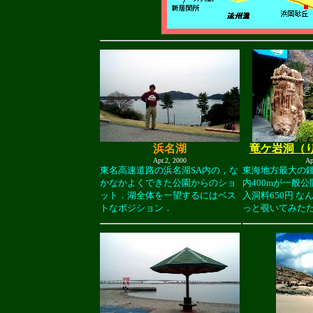
浜名湖
竜ケ岩洞（
Apr.2, 2000
Ap
東名高速道路の浜名湖SA内の，な
東海地方最大の鍾
かなかよくできた公園からのショ
内400mが一般
ット．湖全体を一望するにはベス
入洞料650円 
トなポジション．
っと覗いてみた