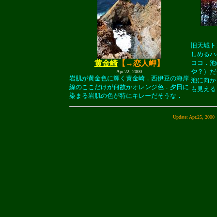
旧天城ト
しめるハ
黄金崎
【→恋人岬】
ココ．池
や？）だ
Apr.22, 2000
岩肌が黄金色に輝く黄金崎．西伊豆の海岸
池に向か
線のここだけが何故かオレンジ色．夕日に
も見える
染まる岩肌の色が特にキレーだそうな．
Update: Apr.25, 2000