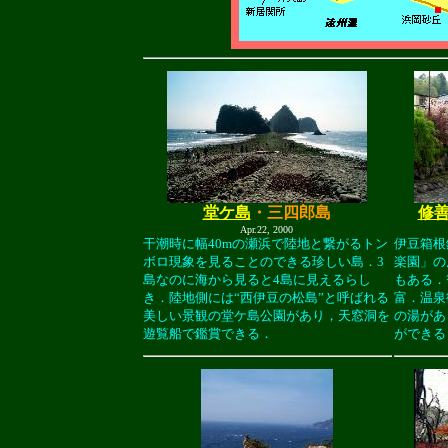
堂ケ島
・三四郎島
修
Apr.22, 2000
干潮時に幅40mの瀬浜で陸地と繋がるトン
伊豆箱根
ボロ現象を見ることのできる珍しい島．3
楽園」の
島なのに海から見ると4島に見えるらし
もある．
き．陸地側には“西伊豆の松島”と呼ばれる
富．温泉
美しい景観の堂ケ島公園があり，天窓洞を
の湯があ
遊覧船で鑑賞できる．
ができる