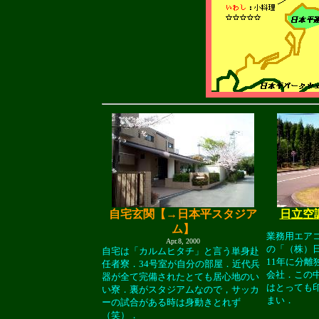
自宅玄関【→日本平スタジア
日立空
ム】
業務用エア
Apr.8, 2000
の「（株）
自宅は「カルムヒタチ」と言う単身赴
11年に分離
任者寮．34号室が自分の部屋．近代兵
会社．この
器が全て完備されたとても居心地のい
はとっても
い寮．裏がスタジアムなので，サッカ
まい．
ーの試合がある時は身動きとれず
（笑）．