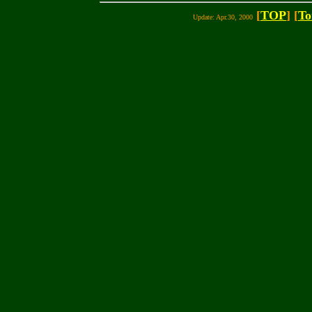
[
TOP
] [
To
Update: Apr.30, 2000