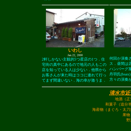
いわし
Jan.22, 2000
何回か演奏
2軒しかない主観的5つ星店の1つ．住
ス．昼間は
宅街の真中にあるので地元の人もこの
ハンバーグ屋
店を知っている人は少ない．他県から
丹羽氏(bsa
お客さんが来た時はココに連れて行っ
方々の演奏
てまず間違いない．海の幸が激うま．
清水市近
地酒（正
和菓子（追分
海産物（まぐろ・太刀
果物
野