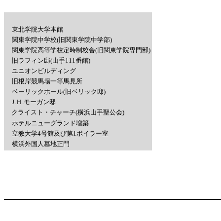
東北学院大学本館
関東学院中学校(旧関東学院中学部)
関東学院高等学校定時制校舎(旧関東学院専門部)
旧ラフィン邸(山手111番館)
ユニオンビルディング
旧根岸競馬場一等馬見所
ベーリックホール(旧ベリック邸)
J.Ｈ.モーガン邸
クライスト・チャーチ(横浜山手聖公会)
ホテルニューグランド増築
立教大学4号館及び第1ボイラー室
横浜外国人墓地正門